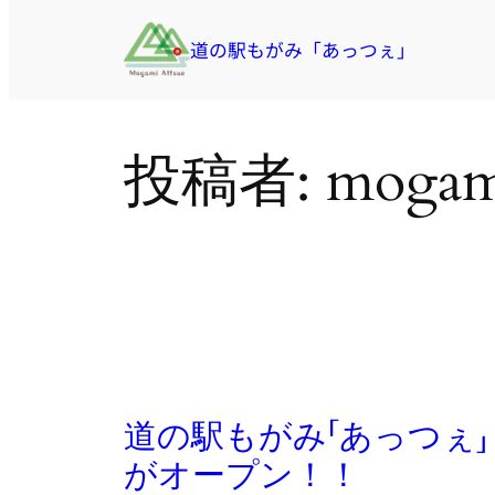
道の駅もがみ「あっつぇ」
内
容
を
ス
投稿者:
mogam
キ
ッ
プ
道の駅もがみ「あっつぇ」
がオープン！！