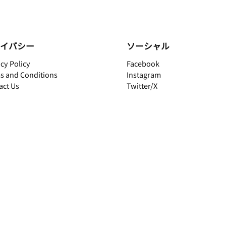
イバシー
ソーシャル
cy Policy
Facebook
s and Conditions
Instagram
act Us
Twitter/X